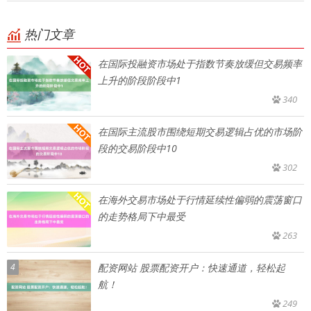
热门文章
在国际投融资市场处于指数节奏放缓但交易频率
上升的阶段阶段中1
340
在国际主流股市围绕短期交易逻辑占优的市场阶
段的交易阶段中10
302
在海外交易市场处于行情延续性偏弱的震荡窗口
的走势格局下中最受
263
4
配资网站 股票配资开户：快速通道，轻松起
航！
249