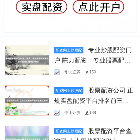
专业炒股配资门
配资网上炒股配
户 陈力配资：专业股票配资
服务，助您轻松实现财富增
华龙证券
150
值！
股票配资公司 正
配资网上炒股配
规实盘配资平台排名前三推
荐
中山证券
138
股票配资平台查
配资网上炒股配