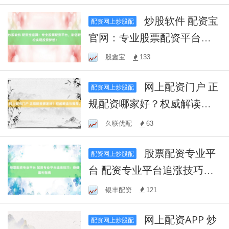
炒股软件 配资宝
配资网上炒股配
官网：专业股票配资平台，
助您轻松实现投资梦想！
股鑫宝
133
网上配资门户 正
配资网上炒股配
规配资哪家好？权威解读与
推荐。
久联优配
63
股票配资专业平
配资网上炒股配
台 配资专业平台追涨技巧：
稳健盈利指南
银丰配资
121
网上配资APP 炒
配资网上炒股配