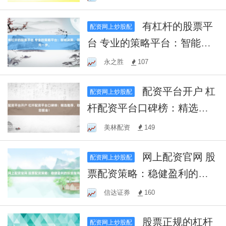
跃！
有杠杆的股票平
配资网上炒股配
台 专业的策略平台：智能决
策，领先一步。
永之胜
107
配资平台开户 杠
配资网上炒股配
杆配资平台口碑榜：精选推
荐，助您掘金！
美林配资
149
网上配资官网 股
配资网上炒股配
票配资策略：稳健盈利的投
资指南
信达证券
160
股票正规的杠杆
配资网上炒股配