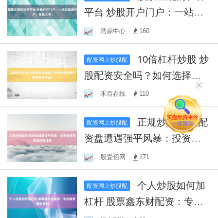
平台 炒股开户门户：一站式
极速开户，轻松入市！
浩鼎中心
160
10倍杠杆炒股 炒
配资网上炒股配
股配资安全吗？如何选择安
全可靠的配资平台？
禾百在线
110
正规炒股配资 配
配资网上炒股配
资盘遭遇强平风暴：投资者
需警惕高风险操作
股壹佰网
171
个人炒股如何加
配资网上炒股配
杠杆 股票鑫东财配资：专业
服务助您盈利