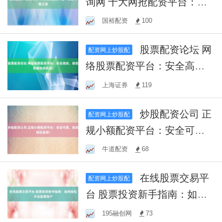
询网 十大网抢配资平台：安
全可靠之选
国裕配资
100
股票配资论坛 网
配资网上炒股配
络股票配资平台：安全高
效，助您把握投资机遇！
上海证券
119
炒股配资公司 正
配资网上炒股配
规小额配资平台：安全可
靠，助您轻松投资！
牛道配资
68
在线股票交易平
配资网上炒股配
台 股票投资新手指南：如何
轻松开设股票账户
195融创网
73