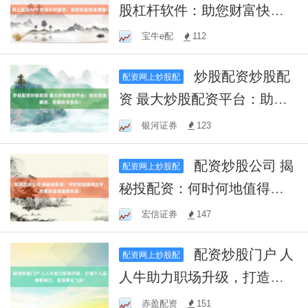
股杠杆软件：助您财富快速
增值！
宝牛e配
112
炒股配资炒股配
配资网上炒股配
资 最大炒股配资平台：助您
资金翻倍，把握投资良机！
银河证券
123
配资炒股公司 揭
配资网上炒股配
秘投配资：何时何地值得出
手，把握财富增值新机遇！
宏信证券
147
配资炒股门户 人
配资网上炒股配
人牛助力职场升级，打造个
人品牌影响力，实现事业飞
赤盈配资
151