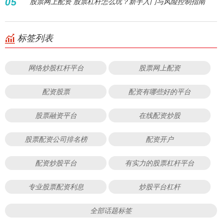
05
股票网上配资 股票杠杆怎么玩？新手入门与风险控制指南
标签列表
网络炒股杠杆平台
股票网上配资
配资股票
配资有哪些好的平台
股票融资平台
在线配资炒股
股票配资公司排名榜
配资开户
配资炒股平台
有实力的股票杠杆平台
专业股票配资利息
炒股平台杠杆
全部话题标签