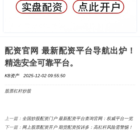
配资官网 最新配资平台导航出炉！
精选安全可靠平台。
KB资产
2025-12-02 09:55:50
股票杠杆炒股
全国炒股配资门户 最新配资平台查询官网：权威平台一览
上一篇：
网上股票配资开户 期货配资投诉多：高杠杆风险需警惕！
下一篇：