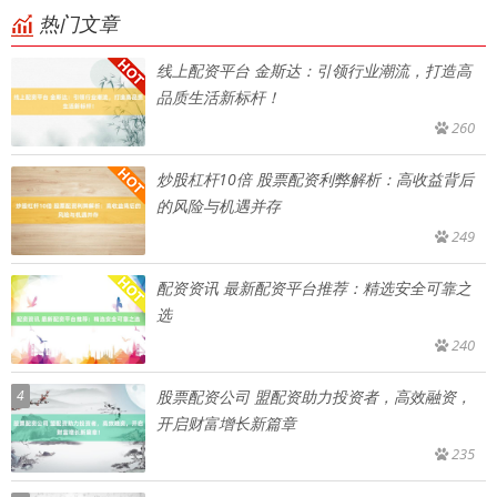
热门文章
线上配资平台 金斯达：引领行业潮流，打造高
品质生活新标杆！
260
炒股杠杆10倍 股票配资利弊解析：高收益背后
的风险与机遇并存
249
配资资讯 最新配资平台推荐：精选安全可靠之
选
240
4
股票配资公司 盟配资助力投资者，高效融资，
开启财富增长新篇章
235