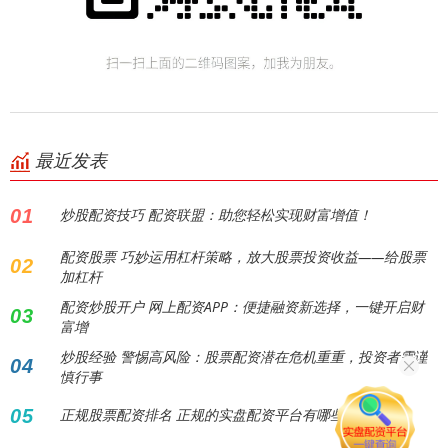
最近发表
01
炒股配资技巧 配资联盟：助您轻松实现财富增值！
配资股票 巧妙运用杠杆策略，放大股票投资收益——给股票
02
加杠杆
配资炒股开户 网上配资APP：便捷融资新选择，一键开启财
03
富增
炒股经验 警惕高风险：股票配资潜在危机重重，投资者需谨
04
慎行事
05
正规股票配资排名 正规的实盘配资平台有哪些？