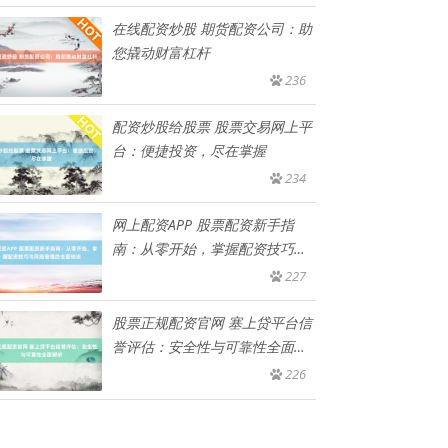
在线配资炒股 期货配资公司：助
您撬动财富杠杆
236
配资炒股给股票 股票交易网上平
台：便捷投资，尽在掌握
234
网上配资APP 股票配资新手指
南：从零开始，掌握配资技巧与
风
227
股票正规配资官网 塞上贷平台信
誉评估：安全性与可靠性全面解
析
226