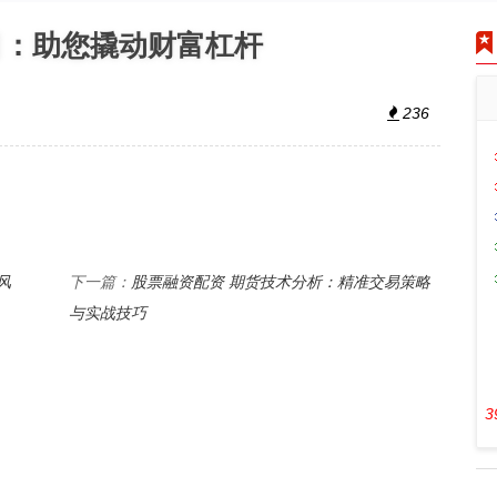
司：助您撬动财富杠杆
236
风
股票融资配资 期货技术分析：精准交易策略
下一篇：
与实战技巧
3