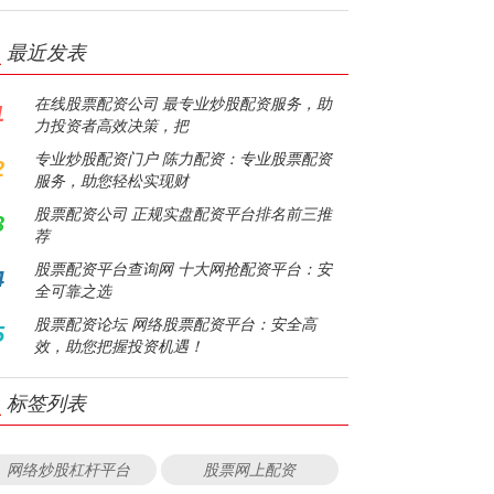
最近发表
在线股票配资公司 最专业炒股配资服务，助
1
力投资者高效决策，把
专业炒股配资门户 陈力配资：专业股票配资
2
服务，助您轻松实现财
股票配资公司 正规实盘配资平台排名前三推
3
荐
股票配资平台查询网 十大网抢配资平台：安
4
全可靠之选
股票配资论坛 网络股票配资平台：安全高
5
效，助您把握投资机遇！
标签列表
网络炒股杠杆平台
股票网上配资