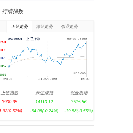
行情指数
上证走势
深证走势
创业走势
上证指数
深证成指
创业板指
3900.35
14110.12
3515.56
1.92
(0.57%)
-34.08
(-0.24%)
-19.58
(-0.55%)