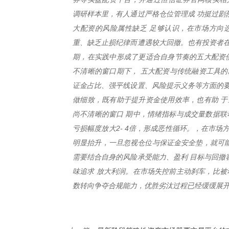
调研样本里，有人通过严格仓位管理成 功挺过剧
大配资的风险属性缺乏 足够认识，在市场方向
重、缺乏止损纪律而遭遇较大回撤。也有投资者在
期，在实践中形成了更适合自身节奏的五大配资使
不清晰的窗口期下， 五大配资与传统融资工具的
证金占比、强平线设置、风险提示义务等方面的要
做细致，既有助于提升资金使用效率，也有助 于
尚不清晰的窗口 期中，情绪指标与成交量数据联
亏损幅度放大2- 4倍，形成恶性循环。，在市
明显抬升，一旦忽视仓位与保证金安全垫，就可能
需要结合自身的风险承受能力、盈利 目标与回撤
味追求 放大利润。在市场失控前主动刹车，比被
数转向争夺合规能力，优胜劣汰过程已经缓缓展开