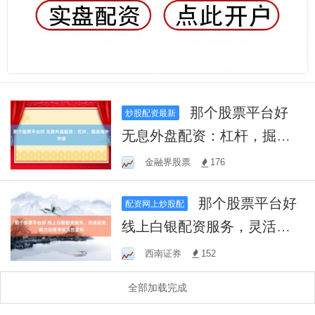
那个股票平台好
炒股配资最新
无息外盘配资：杠杆，掘金
海外市场
金融界股票
176
那个股票平台好
配资网上炒股配
线上白银配资服务，灵活投
资，助力白银市场高效盈利
西南证券
152
全部加载完成