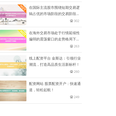
在国际主流股市围绕短期交易逻
辑占优的市场阶段的交易阶段中
10
302
在海外交易市场处于行情延续性
偏弱的震荡窗口的走势格局下中
最受
263
线上配资平台 金斯达：引领行业
潮流，打造高品质生活新标杆！
260
配资网站 股票配资开户：快速通
道，轻松起航！
249