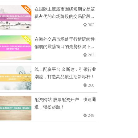
在国际主流股市围绕短期交易逻
辑占优的市场阶段的交易阶段中
10
302
在海外交易市场处于行情延续性
偏弱的震荡窗口的走势格局下中
最受
263
线上配资平台 金斯达：引领行业
潮流，打造高品质生活新标杆！
260
配资网站 股票配资开户：快速通
道，轻松起航！
249