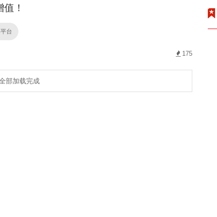
增值！
票平台
175
全部加载完成